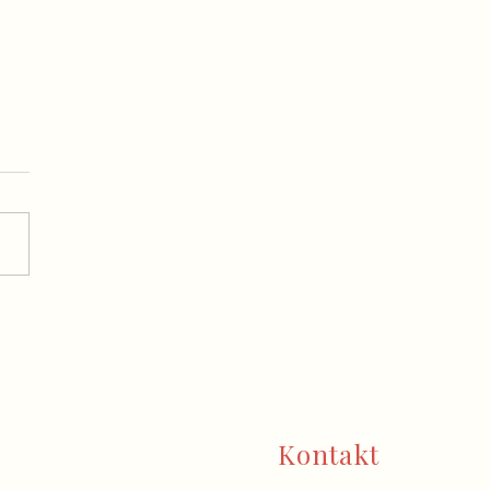
 Heißhunger zum
ssessen
Kontakt