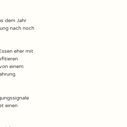
us dem Jahr 
nung nach noch 
 Essen eher mit 
fitieren 
von einem 
hrung. 
gungssignale 
et einen 