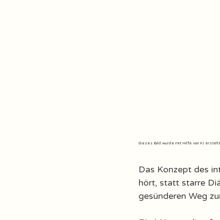
dieses Bild wurde mit Hilfe von KI erstellt
Das Konzept des int
hört, statt starre D
gesünderen Weg zur