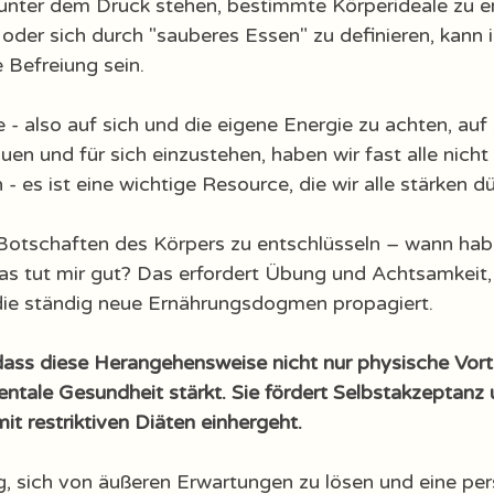
 unter dem Druck stehen, bestimmte Körperideale zu er
oder sich durch "sauberes Essen" zu definieren, kann i
 Befreiung sein. 
 - also auf sich und die eigene Energie zu achten, auf
en und für sich einzustehen, haben wir fast alle nicht 
 es ist eine wichtige Resource, die wir alle stärken dü
Botschaften des Körpers zu entschlüsseln – wann habe
was tut mir gut? Das erfordert Übung und Achtsamkeit,
 die ständig neue Ernährungsdogmen propagiert.
 dass diese Herangehensweise nicht nur physische Vorte
ntale Gesundheit stärkt. Sie fördert Selbstakzeptanz 
mit restriktiven Diäten einhergeht. 
g, sich von äußeren Erwartungen zu lösen und eine pers