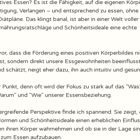
ves Essen? Es ist die Fähigkeit, auf die eigenen Körpe
tigung, Verlangen – und entsprechend zu essen, ohne 
ätpläne. Das klingt banal, ist aber in einer Welt voller 
rnährungsratschläge und Schönheitsideale eine echte 
or, dass die Förderung eines positiven Körperbildes ni
ist, sondern direkt unsere Essgewohnheiten beeinflusst
d schätzt, neigt eher dazu, ihn auch intuitiv und gesun
r Punkt, denn oft wird der Fokus zu stark auf das "Was
Warum" und "Wie" unserer Essensbeziehung.
rgreifende Perspektive finde ich spannend. Sie zeigt, 
Normen und Schönheitsideale einen erheblichen Einflus
 ihren Körper wahrnehmen und ob sie in der Lage sind
 zum Essen aufzubauen. 