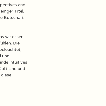
spectives and 
rriger Titel, 
de Botschaft 
as wir essen, 
ühlen. Die 
beleuchtet, 
d und 
nde intuitives 
pft sind und 
 diese 