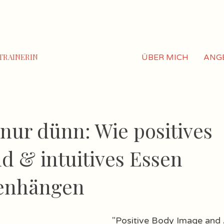
TRAINERIN
ÜBER MICH
ANG
 nur dünn: Wie positives
d & intuitives Essen
enhängen
"Positive Body Image and 