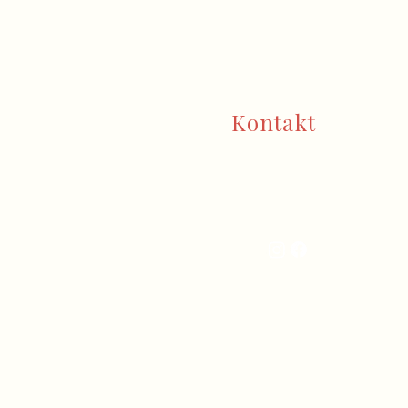
 Heißhunger zum
ssessen
Kontakt
+43 670 551 0945
kontakt@ernaehrungsberatung-
graz.at
Körösistraße 170, A-8010 Graz
AGB
Cookies
Impressum
Datenschut
z
26 Sarah Woskowski. Erstellt von
verenaratz.at