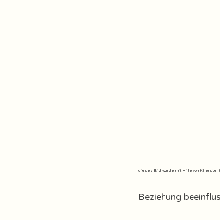
dieses Bild wurde mit Hilfe von KI erstellt
Beziehung beeinflus