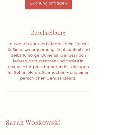
.
Buchung anfragen
Beschreibung
Im zweiten Kurs vertiefen wir dein Gespür
für Sinneswahrnehmung, Achtsamkeit und
Selbstfürsorge. Du lernst, Genuss noch
feiner wahrzunehmen und gezielt in
deinen Alltag zu integrieren. Mit Übungen
für Sehen, Hören, Schmecken – und einer
persönlichen Genuss-Bilanz.
Sarah Woskowski
– Diätologin & Ernährungstherapeutin für