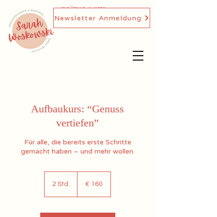
DIÄTOLOGIN,
Newsletter Anmeldung
GENUSSTRAINERIN
Aufbaukurs: “Genuss
vertiefen”
Für alle, die bereits erste Schritte
gemacht haben – und mehr wollen.
160
Euro
2 Std.
2
€ 160
S
t
d