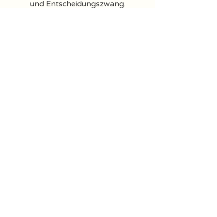
und Entscheidungszwang.
Hier gibt es gerade
nichts zu buchen.
Schaue bald wieder
vorbei!
Sarah Woskowski
– Diätologin & Ernährungstherapeutin für
intuitives Essen