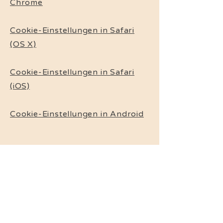
Chrome
Cookie-Einstellungen in Safari
(OS X)
Cookie-Einstellungen in Safari
(iOS)
Cookie-Einstellungen in Android
Um die Verwendung eigener
Daten durch Google Analytics auf
allen Websites abzulehnen und
zu verhindern, bestehen die
folgenden