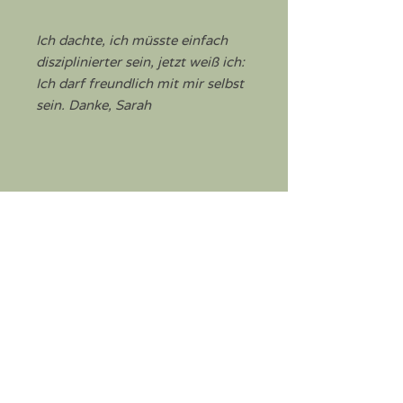
Ich dachte, ich müsste einfach
disziplinierter sein, jetzt weiß ich:
Ich darf freundlich mit mir selbst
sein. Danke, Sarah
- JULIA
Meine Reizdarm-Beschwerden
sind endlich besser, aber das
Schönste ist, dass ich mich wieder
auf meinen Körper verlassen
kann.
- MICHAELA