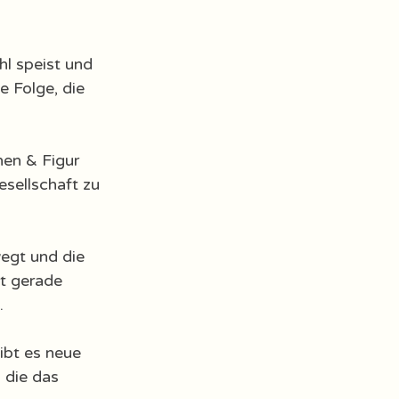
l speist und 
e Folge, die 
hen & Figur 
esellschaft zu 
egt und die 
t gerade 
. 
ibt es neue 
 die das 