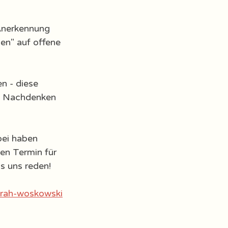
Anerkennung 
en" auf offene 
n - diese 
um Nachdenken 
bei haben 
en Termin für 
s uns reden! 
arah-woskowski