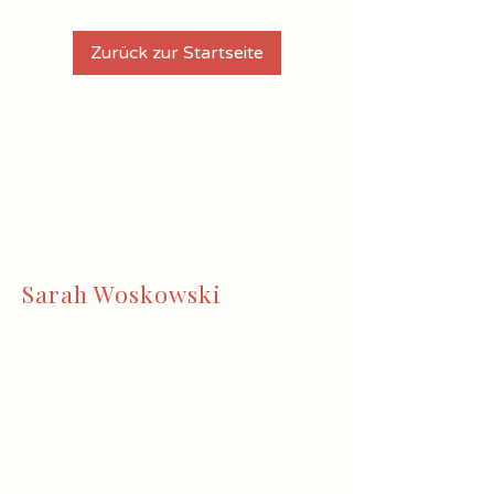
Zurück zur Startseite
Sarah Woskowski
– Diätologin & Ernährungstherapeutin für
intuitives Essen
Als erfahrene Ernährungsberaterin,
Genusstrainerin und Begleiterin auf
Augenhöhe unterstütze ich Frauen dabei,
sich aus der Diätspirale zu befreien und
wieder Vertrauen in ihren Körper zu finden