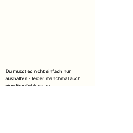
Du musst es nicht einfach nur 
aushalten - leider manchmal auch 
eine Empfehlung im 
Gesundheitswesen! Es gibt viele 
Einflussfaktoren und Essen ist nur 
einer davon! Wir schauen uns 
ganzheitlich alle an!